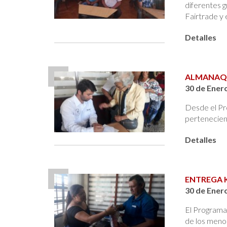
diferentes g
Fairtrade y 
Detalles
ALMANAQU
30 de Ener
Desde el Pr
pertenecient
Detalles
ENTREGA 
30 de Ener
El Programa 
de los menor