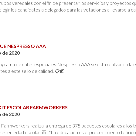
rupos veredales con el fin de presentar los servicios y proyectos q
elegir los candidatos a delegados para las votaciones a llevarse a c
E NESPRESSO AAA
o de 2020
ograma de cafés especiales Nespresso AAA se esta realizando la e
es a este sello de calidad. 📋📰
KIT ESCOLAR FARMWORKERS
o de 2020
Farmworkers realiza la entrega de 375 paquetes escolares a los t
es en edad escolar. 🎒 "La educación es el procedimiento teórico 