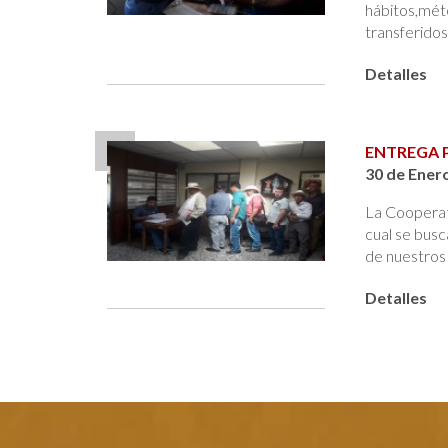
hábitos,méto
transferidos
Detalles
ENTREGA 
30 de Ener
La Cooperati
cual se busc
de nuestros
Detalles