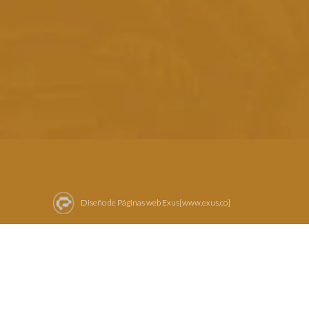
Diseño de Páginas web Exus[www.exus.co]