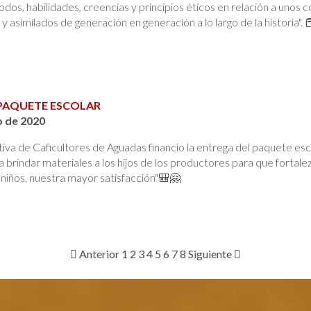
dos, habilidades, creencias y principios éticos en relación a uno
 y asimilados de generación en generación a lo largo de la historia"
PAQUETE ESCOLAR
o de 2020
va de Caficultores de Aguadas financio la entrega del paquete esco
a brindar materiales a los hijos de los productores para que fortale
 niños, nuestra mayor satisfacción"🎒🤗
Anterior
1
2
3
4
5
6
7
8
Siguiente