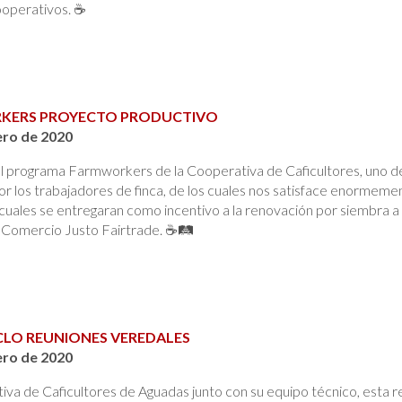
ooperativos. ☕️
KERS PROYECTO PRODUCTIVO
ero de 2020
l programa Farmworkers de la Cooperativa de Caficultores, uno 
or los trabajadores de finca, de los cuales nos satisface enormement
 cuales se entregaran como incentivo a la renovación por siembra a
 Comercio Justo Fairtrade. ☕️🛤
CLO REUNIONES VEREDALES
ero de 2020
va de Caficultores de Aguadas junto con su equipo técnico, esta re