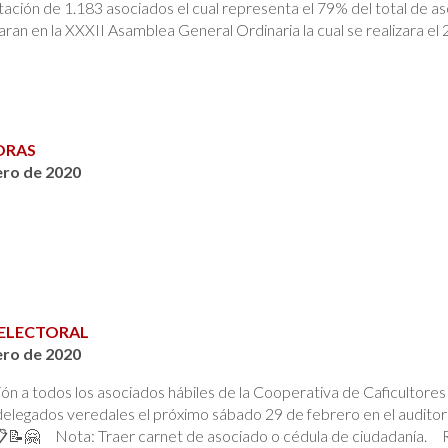
ación de 1.183 asociados el cual representa el 79% del total de a
aran en la XXXII Asamblea General Ordinaria la cual se realizara el
ORAS
ero de 2020
ELECTORAL
ero de 2020
ión a todos los asociados hábiles de la Cooperativa de Caficultore
delegados veredales el próximo sábado 29 de febrero en el auditor
📝🤗 Nota: Traer carnet de asociado o cédula de ciudadanía. Re