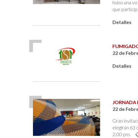
hubo una vot
que particip
Detalles
FUMIGAD
22 de Febr
Detalles
JORNADA 
22 de Febr
Gran invitac
elegirán 63 
2:00 pm. 📋