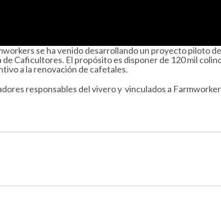
rkers se ha venido desarrollando un proyecto piloto de p
e Caficultores. El propósito es disponer de 120 mil colino
tivo a la renovación de cafetales.
dores responsables del vivero y vinculados a Farmworkers 