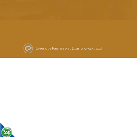
Diseño de Páginas web Exus[www.exus.co]