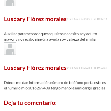
Lusdary Flórez morales
24 de Junio de 2025 a las 10:07:44
Auxiliar paramercadoquerequisitos necesito soy adulto
mayor y no recibo ningúna ayuda soy cabeza defamilia
Lusdary Flórez morales
24 de Junio de 2025 a las 10:12:19
Dónde me dan información número de teléfono porfa este es
el número mio3016269408 tengo menoresamicargo gracias
Deja tu comentario: